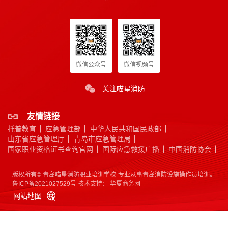
微信公众号
微信视频号
应急救援员
关注喵星消防
国家认可度高
证书含金量高
市场需求量大
市场政策支持
友情链接
托普教育
应急管理部
中华人民共和国民政部
立即报名
山东省应急管理厅
青岛市应急管理局
国家职业资格证书查询官网
国际应急救援广播
中国消防协会
版权所有© 青岛喵星消防职业培训学校-专业从事青岛消防设施操作员培训。
鲁ICP备2021027529号
技术支持：
华夏商务网
网站地图