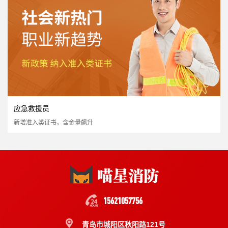
市场政策支持
立即报名
应急救援员
新增准入类证书，含金量飙升
消防重点岗位安全员
国家认可度高
证书含金量高
市场需求量大
市场政策支持
立即报名
15621057756
青岛市城阳区秋阳路121号